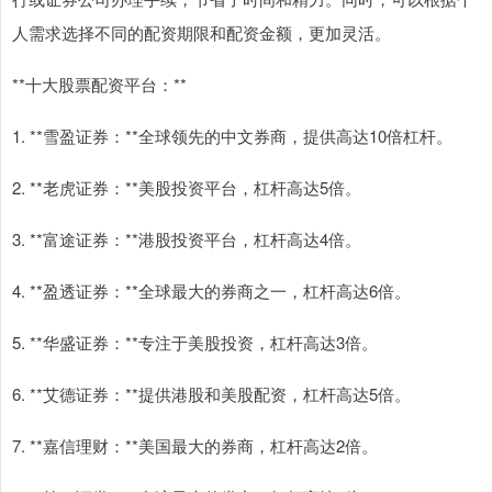
人需求选择不同的配资期限和配资金额，更加灵活。
**十大股票配资平台：**
1. **雪盈证券：**全球领先的中文券商，提供高达10倍杠杆。
2. **老虎证券：**美股投资平台，杠杆高达5倍。
3. **富途证券：**港股投资平台，杠杆高达4倍。
4. **盈透证券：**全球最大的券商之一，杠杆高达6倍。
5. **华盛证券：**专注于美股投资，杠杆高达3倍。
6. **艾德证券：**提供港股和美股配资，杠杆高达5倍。
7. **嘉信理财：**美国最大的券商，杠杆高达2倍。