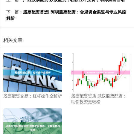
下一篇：
股票配资首选| 阿坝股票配资：合规资金渠道与专业风控
解析
相关文章
股票配资交易：杠杆操作全解析
股票配资资质 武汉股票配资：
助你投资更轻松