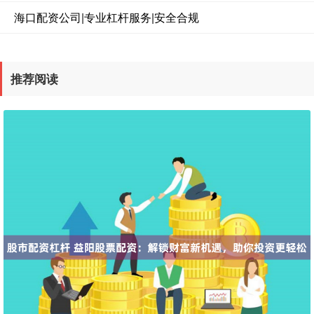
海口配资公司|专业杠杆服务|安全合规
推荐阅读